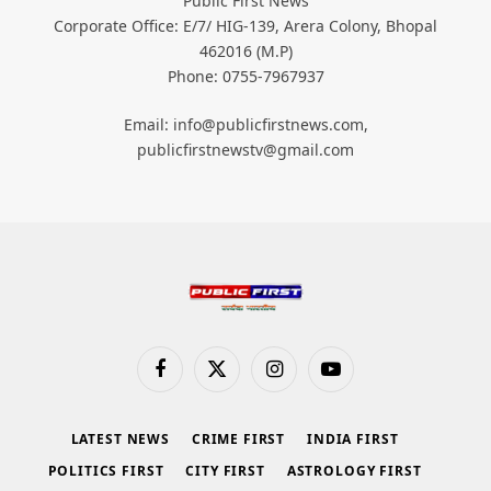
Public First News
Corporate Office: E/7/ HIG-139, Arera Colony, Bhopal
462016 (M.P)
Phone: 0755-7967937
Email: info@publicfirstnews.com,
publicfirstnewstv@gmail.com
Facebook
X
Instagram
YouTube
(Twitter)
LATEST NEWS
CRIME FIRST
INDIA FIRST
POLITICS FIRST
CITY FIRST
ASTROLOGY FIRST