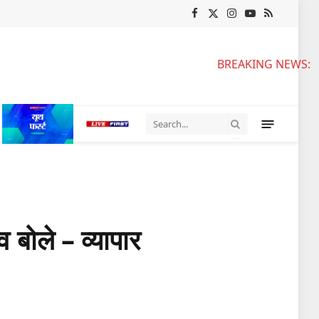
Facebook
X
Instagram
YouTube
RSS
(Twitter)
BREAKING NEWS:
 बोले – व्यापार