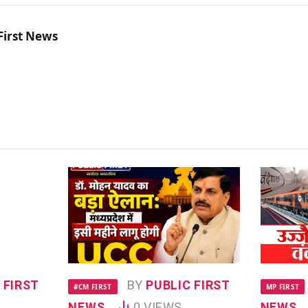
First News
 FIRST
BY
PUBLIC FIRST
#CM FIRST
MP FIRST
NEWS
0
VIEWS
NEWS