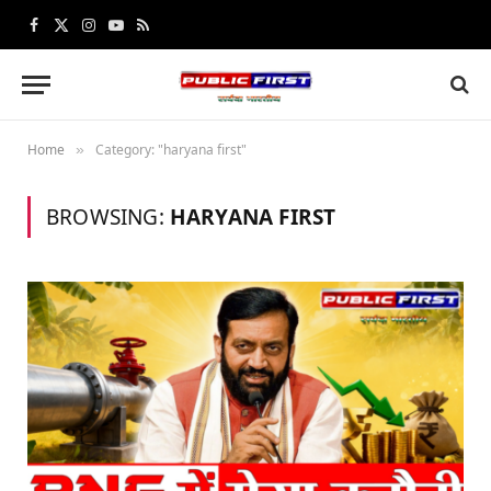
Facebook
X
Instagram
YouTube
RSS
(Twitter)
Home
Category: "haryana first"
»
BROWSING:
HARYANA FIRST