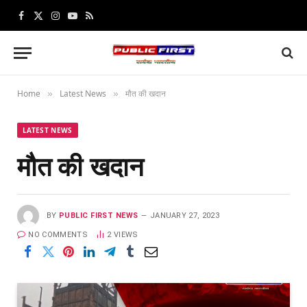
Facebook
X
Instagram
YouTube
RSS
(Twitter)
Home
Latest News
मौत की खदान
»
»
LATEST NEWS
मौत की खदान
BY
PUBLIC FIRST NEWS
JANUARY 27, 2023
NO COMMENTS
2
VIEWS