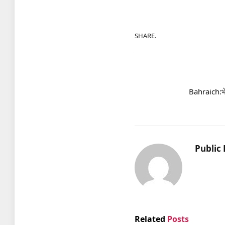
SHARE.
Bahraich:भेड
Public 
Related
Posts