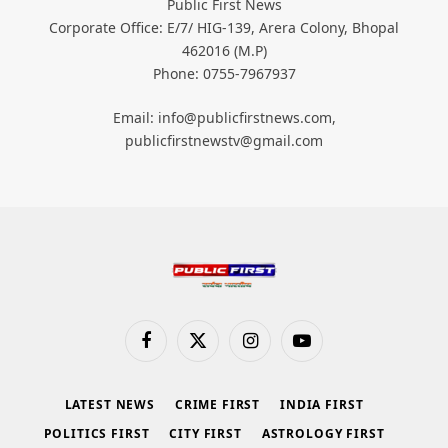
Public First News
Corporate Office: E/7/ HIG-139, Arera Colony, Bhopal
462016 (M.P)
Phone: 0755-7967937
Email: info@publicfirstnews.com,
publicfirstnewstv@gmail.com
Facebook
X
Instagram
YouTube
(Twitter)
LATEST NEWS
CRIME FIRST
INDIA FIRST
POLITICS FIRST
CITY FIRST
ASTROLOGY FIRST