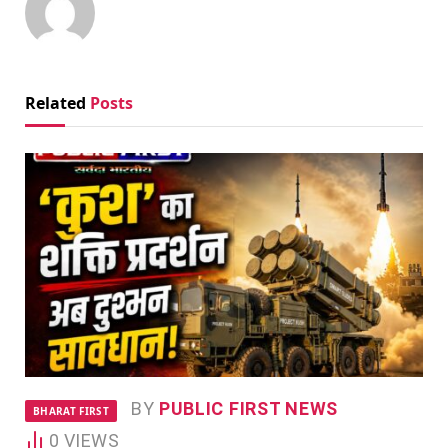
Related
Posts
BY
PUBLIC FIRST NEWS
BHARAT FIRST
0
VIEWS