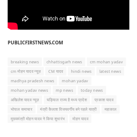
PUBLICFIRSTNEWS.COM
breaking news
chhattisgarh news
cm mohan yadav
cm मोहन यादव न्यूज़
CM यादव
hindi news
latest news
madhya pradesh news
mohan yadav
mohan yadav news
mp news
today news
अखिलेश यादव न्यूज़
घड़ियाल राज्य है मध्य प्रदेश
प्रकाश यादव
भोपाल समाचार
मंत्री कैलाश विजयवर्गीय बने पहले यात्री
महाकाल
मुख्यमंत्री मोहन यादव ने किया शुभारंभ
मोहन यादव