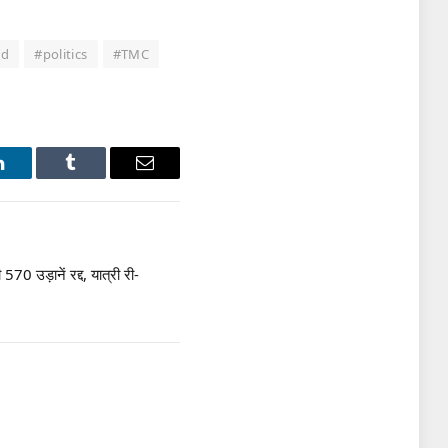
ad
#politics
#TMC
LinkedIn
Tumblr
Email
उड़ानें रद्द, यात्री री-