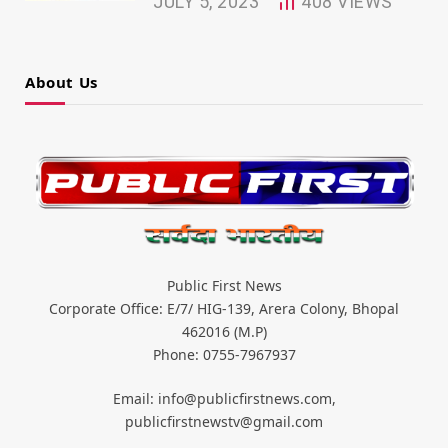
JULY 5, 2023
408
VIEWS
About Us
Public First News
Corporate Office: E/7/ HIG-139, Arera Colony, Bhopal
462016 (M.P)
Phone: 0755-7967937
Email: info@publicfirstnews.com,
publicfirstnewstv@gmail.com