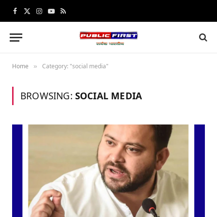
Facebook
X
Instagram
YouTube
RSS
(Twitter)
Home
Category: "social media"
»
BROWSING:
SOCIAL MEDIA