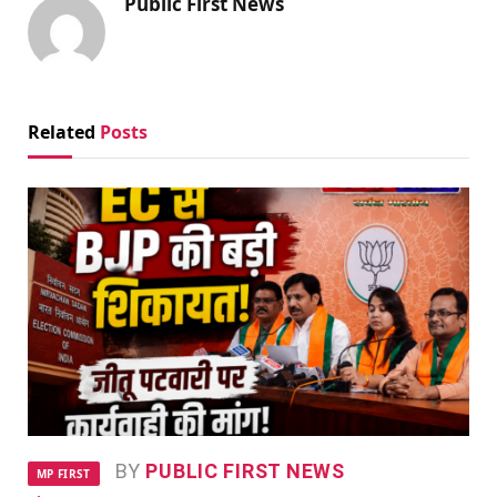
Public First News
Related
Posts
BY
PUBLIC FIRST NEWS
MP FIRST