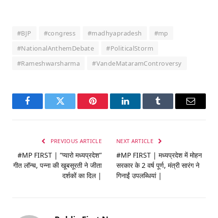
#BJP
#congress
#madhyapradesh
#mp
#NationalAnthemDebate
#PoliticalStorm
#Rameshwarsharma
#VandeMataramControversy
Facebook
Twitter
Pinterest
LinkedIn
Tumblr
Email
PREVIOUS ARTICLE
NEXT ARTICLE
#MP FIRST | “प्यारो मध्यप्रदेश”
#MP FIRST | मध्यप्रदेश में मोहन
गीत लॉन्च, पन्ना की खूबसूरती ने जीता
सरकार के 2 वर्ष पूर्ण, मंत्री सारंग ने
दर्शकों का दिल |
गिनाईं उपलब्धियां |