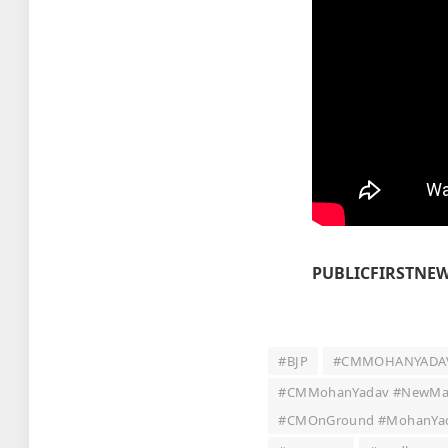
PUBLICFIRSTNE
#BJP
#CMMOHANYADA
#CMMohanYadav #NewMarke
#CMOnGround #MohanYadavL