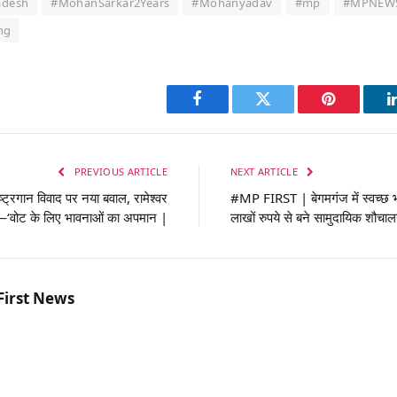
adesh
#MohanSarkar2Years
#Mohanyadav
#mp
#MPNEW
ng
Facebook
Twitter
Pinterest
PREVIOUS ARTICLE
NEXT ARTICLE
रगान विवाद पर नया बवाल, रामेश्वर
#MP FIRST | बेगमगंज में स्वच्छ 
ले—‘वोट के लिए भावनाओं का अपमान |
लाखों रुपये से बने सामुदायिक शौचाल
First News