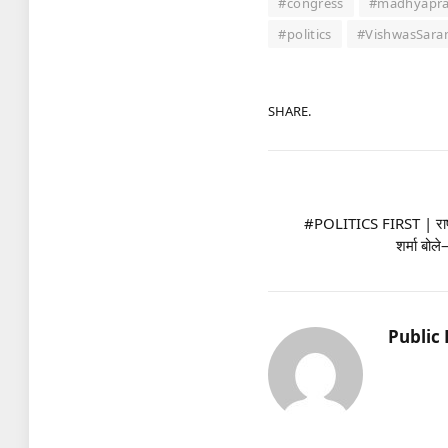
#congress
#madhyapr
#politics
#VishwasSara
SHARE.
#POLITICS FIRST | राष्ट्
शर्मा बो
Public 