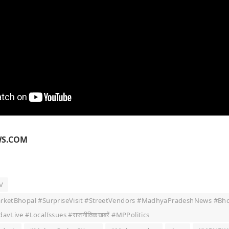
WS.COM
V
tBhopal #SurpriseVisit #StreetVendors #MadhyaPradeshNews #Bhop
ive #LocalIssues #राजनीतिकखबरें #MPPolitics