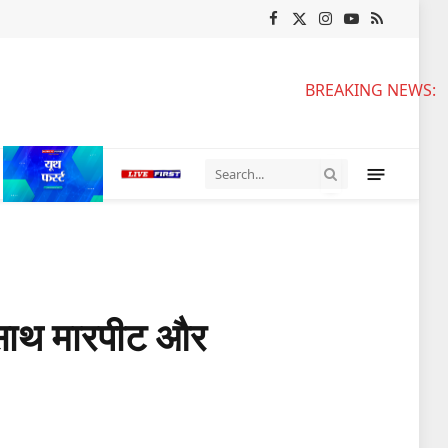
Facebook
X
Instagram
YouTube
RSS
(Twitter)
BREAKING NEWS:
 साथ मारपीट और